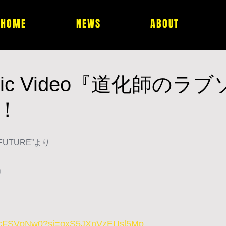
HOME
NEWS
ABOUT
usic Video『道化師のラ
！
 FUTURE”より
」
sSPcFSVpNw0?si=gxS5JXnVzEUsl5Mp