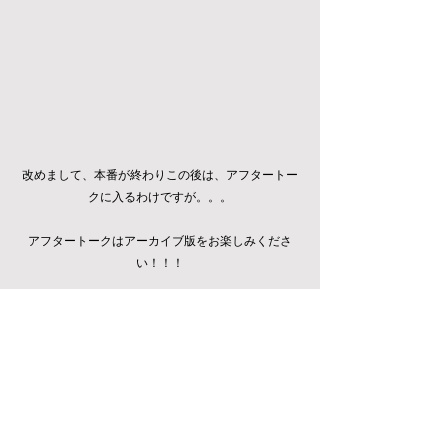
改めまして、本番が終わりこの後は、アフタートー
クに入るわけですが。。。
アフタートークはアーカイブ版をお楽しみくださ
い！！！
最後に、うまいを連呼する食欲モンスターをご覧に
なって頂きながらお別れしましょう！！