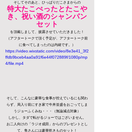
そしてそのあと、ひっぱりだこさまからの
特大たこぺったとたこや
き、祝い酒のシャンパン
セット
を頂戴しまして、披露させていただきました！
（アフタートークで頂く予定が、アフタートーク前
に食べてしまったのは内緒です。）
https://video.wixstatic.com/video/8e3e41_3f2
ffdb9bceb4aa0a91f6e44f072889f/1080p/mp
4/file.mp4
そして、こんなに豪華な食事が控えているにも関わ
らず、局入り前にすき家で牛丼並盛をおごってしま
うジョーふくみね・・・（無論減点対象）
しかし、タダで転がるジョーではございません。
お二人向けの「ラジオ成田」からのプレゼントとし
て、隼さんには豪華乾きものセット！