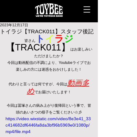
2023年12月17日
トイラジ【TRACK011】スタッフ後記
ト
イ
ラ
ジ
皆さん
【
TRACK011】
はお楽しみい
ただけましたか？
今回は動画配信の不調により、Youtubeライブでお
楽しみの方には迷惑をおかけしました！
動画多
代わりと言っては何ですが、今回は
め
でお届けいたします！
今回は冨塚さんの病み上がり復帰回という事で、冒
頭のあいさつの様子をご覧ください☆彡
https://video.wixstatic.com/video/8e3e41_33
c414682df6446fa8da3bf96b5969e0/1080p/
mp4/file.mp4