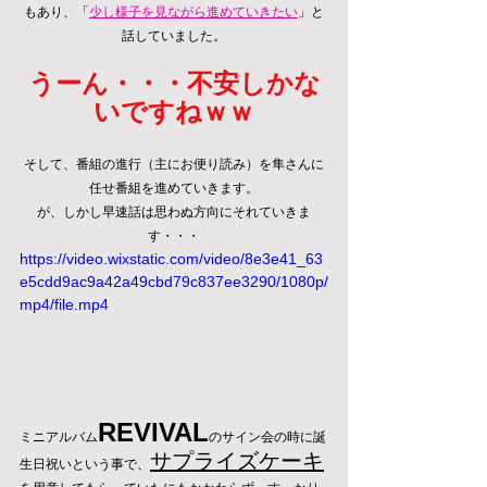
もあり、「
少し様子を見ながら進めていきたい
」と
話していました。
うーん・・・不安しかな
いですねｗｗ
そして、番組の進行（主にお便り読み）を隼さんに
任せ番組を進めていきます。
が、しかし早速話は思わぬ方向にそれていきま
す・・・
https://video.wixstatic.com/video/8e3e41_63
e5cdd9ac9a42a49cbd79c837ee3290/1080p/
mp4/file.mp4
REVIVAL
ミニアルバム
のサイン会の時に誕
サプライズケーキ
生日祝いという事で、