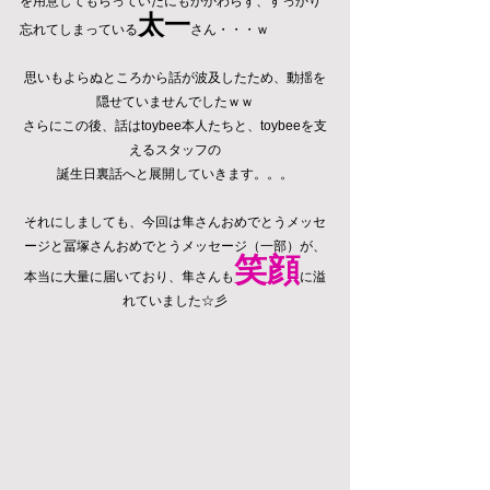
を用意してもらっていたにもかかわらず、すっかり
太一
忘れてしまっている
さん・・・ｗ
思いもよらぬところから話が波及したため、動揺を
隠せていませんでしたｗｗ
さらにこの後、話はtoybee本人たちと、toybeeを支
えるスタッフの
誕生日裏話へと展開していきます。。。
それにしましても、今回は隼さんおめでとうメッセ
ージと冨塚さんおめでとうメッセージ（一部）が、
笑顔
本当に大量に届いており、隼さんも
に溢
れていました☆彡