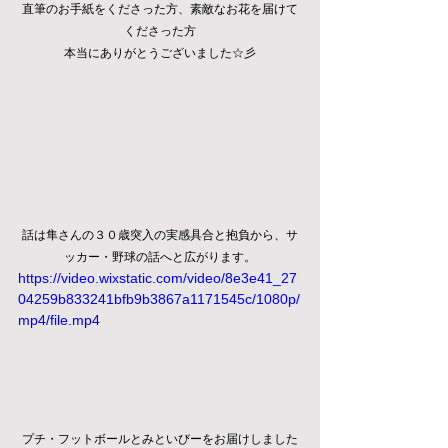
直筆のお手紙をくださった方、素敵なお花を届けて
くださった方
本当にありがとうございました☆彡
話は隼さんの３０歳突入の実感具合と抱負から、サ
ッカー・野球の話へと広がります。
https://video.wixstatic.com/video/8e3e41_27
04259b833241bfb9b3867a1171545c/1080p/
mp4/file.mp4
プチ・フットボールとみといびーをお届けしました