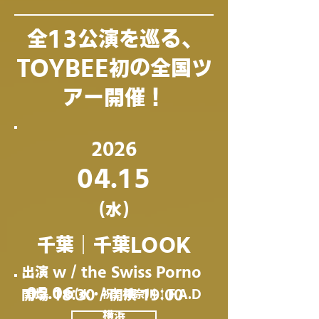
​全13公演を巡る、
TOYBEE初の全国ツ
アー開催！
2026
04.15
(水)
千葉｜千葉LOOK
出演 w / the Swiss Porno
05.06
開場 18:30 / 開演 19:00
(水・祝)​ 神奈川｜F.A.D
横浜