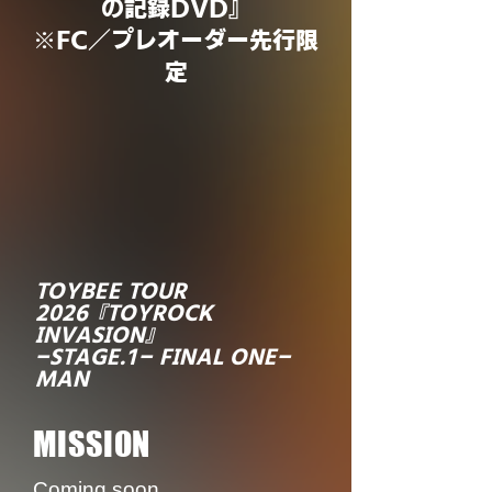
の記録DVD』
※FC／プレオーダー先行限
定
TOYBEE TOUR
2026『TOYROCK
INVASION』
-STAGE.1- FINAL ONE-
MAN
​MISSION
Coming soon...