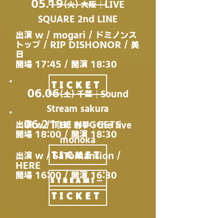
05.19
(火)​
大阪｜LIVE
SQUARE 2nd LINE
出演 w / mogari / ドミノンス
トップ / RIP DISHONOR / 美
日
開場 17:45 / 開演 18:30
TICKET
06.06
(土)​ 千葉｜Sound
Stream sakura
06.21
出演 w / THE NUGGETS
(日)​ 岩手｜the five
開場 18:00 / 開演 18:30
morioka
TICKET
出演 w / SaToMansion /
HERE
開場 16:00 / 開演 16:30
STREAMING
TICKET