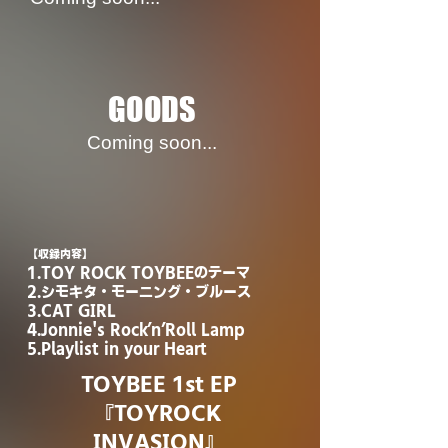
GOODS​
Coming soon...
【収録内容】
1.TOY ROCK TOYBEEのテーマ
2.シモキタ・モーニング・ブルース
3.CAT GIRL
4.Jonnie's Rock’n’Roll Lamp
5.Playlist in your Heart
TOYBEE 1st EP
『TOYROCK
INVASION』