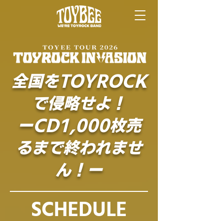
全国をTOYROCK
で侵略せよ！
ーCD1,000枚売
るまで終われませ
ん！ー
SCHEDULE