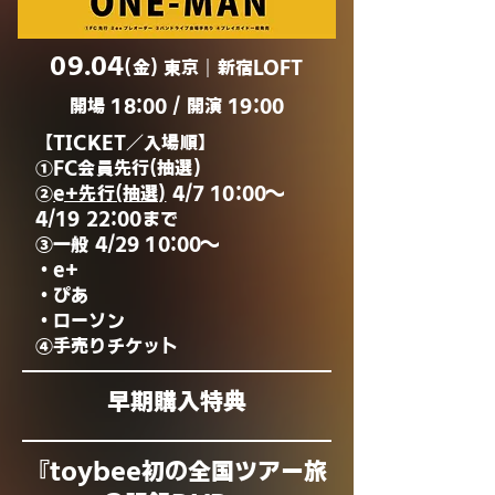
09.04
(金) 東京｜新宿LOFT
開場 18:00 / 開演 19:00
【TICKET／入場順】​​
​①FC会員先行(抽選)
②
e+先行(抽選)
4/7 10:00〜
4/19 22:00まで
③一般 4/29 10:00〜
・e+
・ぴあ
・ローソン
④手売りチケット
早期購入特典
『toybee初の全国ツアー旅